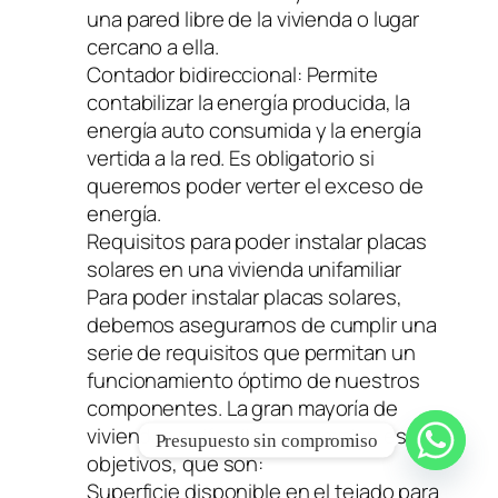
una pared libre de la vivienda o lugar
cercano a ella.
Contador bidireccional: Permite
contabilizar la energía producida, la
energía auto consumida y la energía
vertida a la red. Es obligatorio si
queremos poder verter el exceso de
energía.
Requisitos para poder instalar placas
solares en una vivienda unifamiliar
Para poder instalar placas solares,
debemos asegurarnos de cumplir una
serie de requisitos que permitan un
funcionamiento óptimo de nuestros
componentes. La gran mayoría de
viviendas unifamiliares cumplen estos
Presupuesto sin compromiso
objetivos, que son:
Superficie disponible en el tejado para